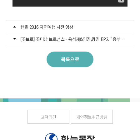
한율 2016 자연여행 사전 영상
[꽃브로] 꽃미남 브로맨스 - 육성재&영민,광민 EP2. "흥부자 삼총사"
목록으로
고객의견
개인정보취급방침