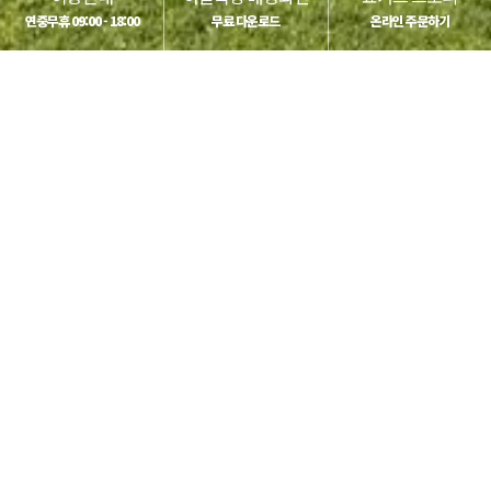
연중무휴 09:00 - 18:00
무료 다운로드
온라인 주문하기
하늘목장 인스타그램
@skyranch1974
#하늘목장 #하늘과_맞닿은_하늘목장
#강원도 #대관령 #뷰맛집
#인생사진
#가족동반 #여행 #나들이 #힐링 #데이트 #승마