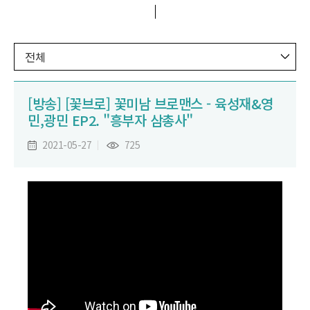
전체
[방송] [꽃브로] 꽃미남 브로맨스 - 육성재&영
민,광민 EP2. "흥부자 삼총사"
2021-05-27
725