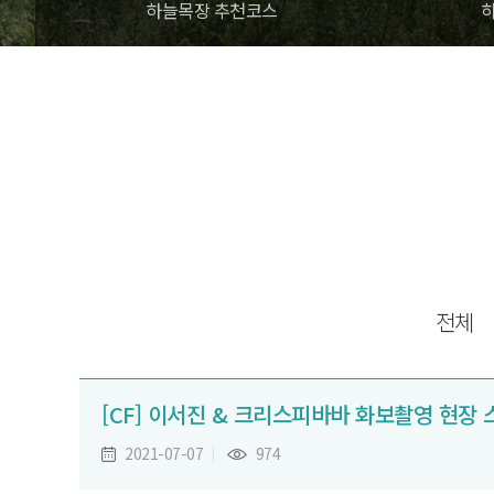
하늘목장 추천코스
전체
[CF] 이서진 & 크리스피바바 화보촬영 현장
2021-07-07
974