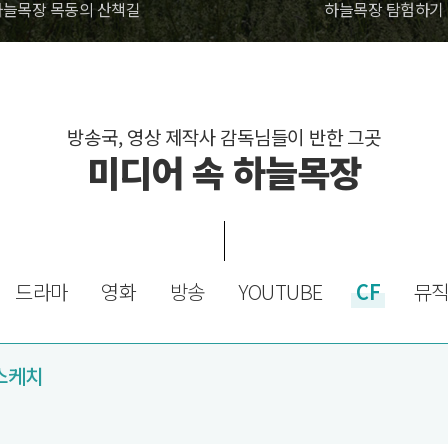
하늘목장 목동의 산책길
하늘목장 탐험하기
방송국, 영상 제작사 감독님들이 반한 그곳
미디어 속 하늘목장
드라마
영화
방송
YOUTUBE
CF
뮤
 스케치