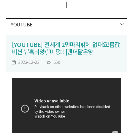
YOUTUBE
[YOUTUBE] 전세계 2만마리밖에 없대요‼️ 몸값
비싼 \"흑비양\"미용!! |팬더닮은양
2023-12-22
650