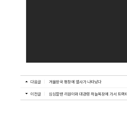
다음글
겨울왕국 평창에 엘사가 나타났다
이전글
심심할땐 리원이와 대관령 하늘목장에 가서 트랙터 마차를